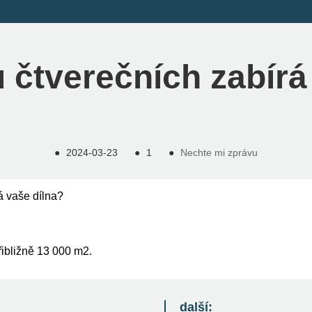
ů čtverečních zabírá
●
2024-03-23
●
1
●
Nechte mi zprávu
á vaše dílna?
řibližně 13 000 m2.
další: