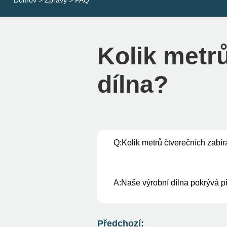
Domov
>
Zprávy
>
FAQ
Kolik metr
dílna?
Q:
Kolik metrů čtverečních zabír
A:
Naše výrobní dílna pokrývá p
Předchozí: