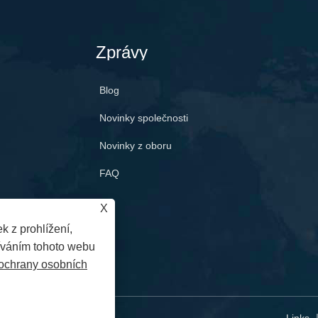
Zprávy
Blog
Novinky společnosti
Novinky z oboru
FAQ
X
k z prohlížení,
íváním tohoto webu
ochrany osobních
 vyhrazena.
Links