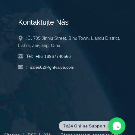
Kontaktujte Nás
:Č. 799 Jinniu Street, Bihu Town, Liandu District,
Lishui, Zhejiang, Čína
Tel:
+86-18967740566
:
sales02@gntvalve.com
7x24 Online Support
|
|
|
|
|
Sitemap
RSS
XML
Zásady ochrany osobních údajů