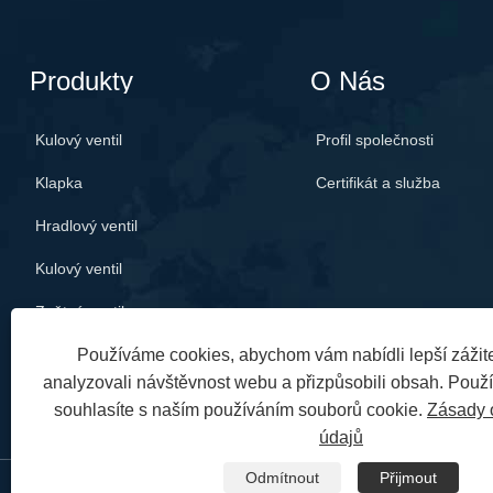
Produkty
O Nás
Kulový ventil
Profil společnosti
Klapka
Certifikát a služba
Hradlový ventil
Kulový ventil
Zpětný ventil
Používáme cookies, abychom vám nabídli lepší zážite
analyzovali návštěvnost webu a přizpůsobili obsah. Použ
souhlasíte s naším používáním souborů cookie.
Zásady 
údajů
Odmítnout
Přijmout
Copyright © 2024 Zhejiang Liangyi Valve Co., Ltd. Všechna práva