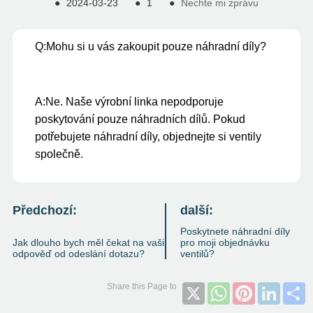
●
2024-03-23
●
1
●
Nechte mi zprávu
Q:
Mohu si u vás zakoupit pouze náhradní díly?
A:
Ne. Naše výrobní linka nepodporuje
poskytování pouze náhradních dílů. Pokud
potřebujete náhradní díly, objednejte si ventily
společně.
Předchozí:
další:
Poskytnete náhradní díly
Jak dlouho bych měl čekat na vaši
pro moji objednávku
odpověď od odeslání dotazu?
ventilů?
X
WhatsApp
Pinterest
Linked
S