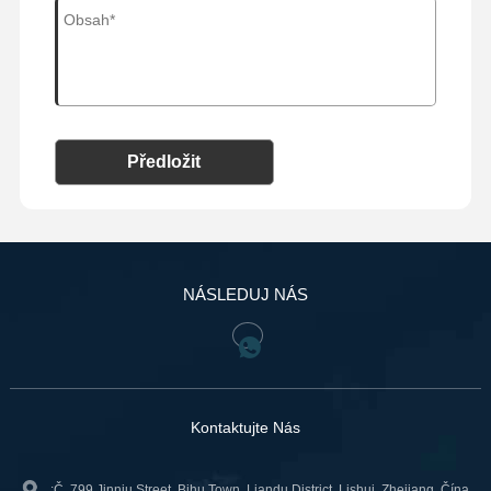
Předložit
NÁSLEDUJ NÁS
Kontaktujte Nás
:Č. 799 Jinniu Street, Bihu Town, Liandu District, Lishui, Zhejiang, Čína