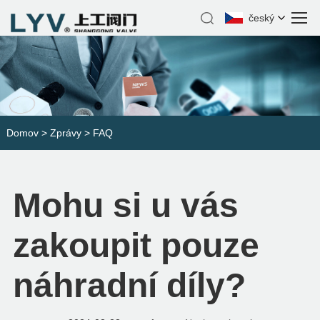
český
Domov
>
Zprávy
>
FAQ
Mohu si u vás
zakoupit pouze
náhradní díly?